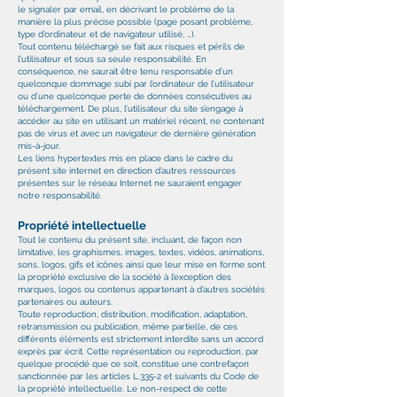
le signaler par email, en décrivant le problème de la
manière la plus précise possible (page posant problème,
type d’ordinateur et de navigateur utilisé, …).
Tout contenu téléchargé se fait aux risques et périls de
l’utilisateur et sous sa seule responsabilité. En
conséquence, ne saurait être tenu responsable d’un
quelconque dommage subi par l’ordinateur de l’utilisateur
ou d’une quelconque perte de données consécutives au
téléchargement. De plus, l’utilisateur du site s’engage à
accéder au site en utilisant un matériel récent, ne contenant
pas de virus et avec un navigateur de dernière génération
mis-à-jour.
Les liens hypertextes mis en place dans le cadre du
présent site internet en direction d’autres ressources
présentes sur le réseau Internet ne sauraient engager
notre responsabilité.
Propriété intellectuelle
Tout le contenu du présent site, incluant, de façon non
limitative, les graphismes, images, textes, vidéos, animations,
sons, logos, gifs et icônes ainsi que leur mise en forme sont
la propriété exclusive de la société à l’exception des
marques, logos ou contenus appartenant à d’autres sociétés
partenaires ou auteurs.
Toute reproduction, distribution, modification, adaptation,
retransmission ou publication, même partielle, de ces
différents éléments est strictement interdite sans un accord
exprès par écrit. Cette représentation ou reproduction, par
quelque procédé que ce soit, constitue une contrefaçon
sanctionnée par les articles L.335-2 et suivants du Code de
la propriété intellectuelle. Le non-respect de cette