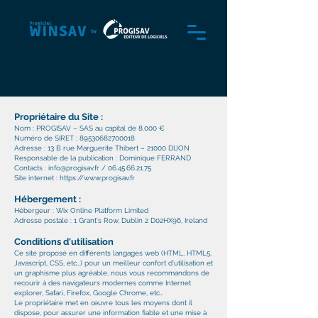
Propriétaire du Site :
Nom : PROGISAV – SAS au capital de 8.000 €
Numéro de SIRET : 89530682700018
Adresse : 13 B rue Marguerite Thibert – 21000 DIJON
Responsable de la publication : Dominique FERRAND
Contacts : info@progisav.fr / 06.45.66.21.75
Site internet : https://www.progisav.fr
Hébergement :
Hébergeur : Wix Online Platform Limited
Adresse postale : 1 Grant's Row, Dublin 2 D02HX96, Ireland
Conditions d'utilisation
Ce site proposé en différents langages web (HTML, HTML5,
Javascript, CSS, etc…) pour un meilleur confort d’utilisation et
un graphisme plus agréable, nous vous recommandons de
recourir à des navigateurs modernes comme Internet
explorer, Safari, Firefox, Google Chrome, etc…
Le propriétaire met en œuvre tous les moyens dont il
dispose, pour assurer une information fiable et une mise à