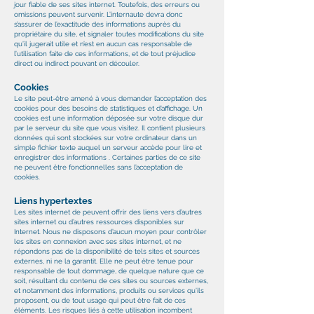
jour fiable de ses sites internet. Toutefois, des erreurs ou
omissions peuvent survenir. L’internaute devra donc
s’assurer de l’exactitude des informations auprès du
propriétaire du site, et signaler toutes modifications du site
qu’il jugerait utile et n’est en aucun cas responsable de
l’utilisation faite de ces informations, et de tout préjudice
direct ou indirect pouvant en découler.
Cookies
Le site peut-être amené à vous demander l’acceptation des
cookies pour des besoins de statistiques et d’affichage. Un
cookies est une information déposée sur votre disque dur
par le serveur du site que vous visitez. Il contient plusieurs
données qui sont stockées sur votre ordinateur dans un
simple fichier texte auquel un serveur accède pour lire et
enregistrer des informations . Certaines parties de ce site
ne peuvent être fonctionnelles sans l’acceptation de
cookies.
Liens hypertextes
Les sites internet de peuvent offrir des liens vers d’autres
sites internet ou d’autres ressources disponibles sur
Internet. Nous ne disposons d’aucun moyen pour contrôler
les sites en connexion avec ses sites internet, et ne
répondons pas de la disponibilité de tels sites et sources
externes, ni ne la garantit. Elle ne peut être tenue pour
responsable de tout dommage, de quelque nature que ce
soit, résultant du contenu de ces sites ou sources externes,
et notamment des informations, produits ou services qu’ils
proposent, ou de tout usage qui peut être fait de ces
éléments. Les risques liés à cette utilisation incombent