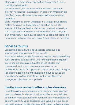
pleinement à l’internaute, qui doit se conformer à leurs
conditions d’utilisation.
Les utilisateurs, les abonnés et les visiteurs des sites
internet ne peuvent pas mettre en place un hyperlien en
direction de ce site sans notre autorisation expresse et
préalable
Dans l’hypothèse où un utilisateur ou visiteur souhaiterait
mettre en place un hyperlien en direction de ce site
internet, il lui appartiendra d’adresser un email accessible
sur le site afin de formuler sa demande de mise en place
d’un hyperlien. Nous nous réservons le droit d’accepter ou
de refuser un hyperlien sans avoir à en justifier sa décision.
Services fournis
L’ensemble des activités de la société ainsi que ses
informations sont présentés sur ce site.
Nous nous efforçons de fournir sur ce site des informations
aussi précises que possible. Les renseignements figurant
sur le site ne sont pas exhaustifs et les photos non
contractuelles. Ils sont donnés sous réserve de
modifications ayant été apportées depuis leur mise en ligne.
Par ailleurs, toutes les informations indiquées sur le site
sont données à titre indicatif, et sont susceptibles de
changer ou d’évoluer sans préavis.
Limitations contractuelles sur les données
Les informations contenues sur ce site sont aussi précises
que possible et le site remis à jour à différentes périodes
de l’année, mais peut toutefois contenir des inexactitudes ou
des omissions. Si vous constatez une lacune, erreur ou ce
qui parait être un dysfonctionnement, merci de bien vouloir